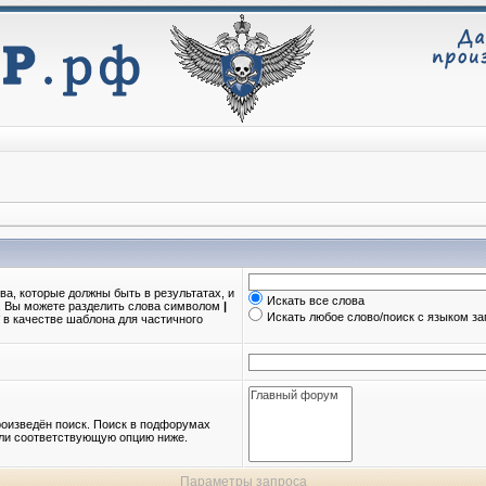
ва, которые должны быть в результатах, и
Искать все слова
о. Вы можете разделить слова символом
|
Искать любое слово/поиск с языком з
в качестве шаблона для частичного
оизведён поиск. Поиск в подфорумах
или соответствующую опцию ниже.
Параметры запроса