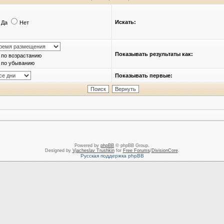
Искать:
Да
Нет
Показывать результаты как:
по возрастанию
по убыванию
Показывать первые:
Powered by
phpBB
© phpBB Group.
Designed by
Vjacheslav Trushkin
for
Free Forums
/
DivisionCore
.
Русская поддержка phpBB