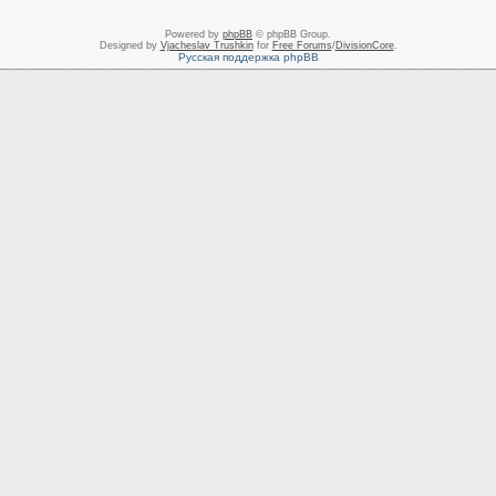
Powered by
phpBB
© phpBB Group.
Designed by
Vjacheslav Trushkin
for
Free Forums
/
DivisionCore
.
Русская поддержка phpBB