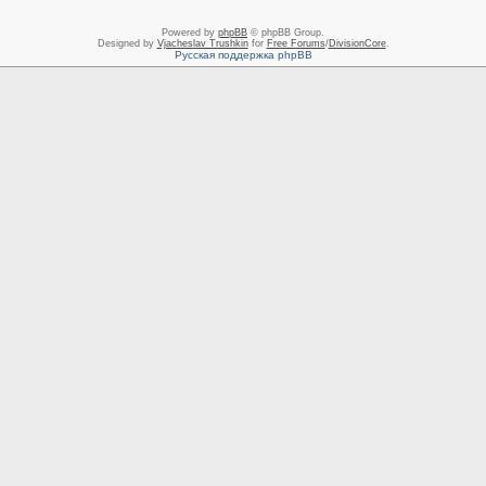
Powered by
phpBB
© phpBB Group.
Designed by
Vjacheslav Trushkin
for
Free Forums
/
DivisionCore
.
Русская поддержка phpBB