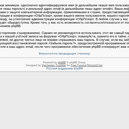
 как минимум, однозначно идентифицируемое имя (в дальнейшем «ваше имя пользова
е «ваш пароль») и реальный адрес email (в дальнейшем «ваш адрес email»). Ваша ин
ами о защите компьютерной информации, применяемыми в стране, предоставляющей 
рации в конференции «ОбрПозор», кроме вашего имени пользователя, вашего пароля и
 вводу, на усмотрение администрации конференции «ОбрПозор». В любом случае у вас 
дет общедоступна. Кроме того, у вас есть возможность согласиться/отказаться от п
чением phpBB.
торонним хэшированием). Однако не рекомендуется использовать этот же самый паро
 к вашей учётной записи на форумах «ОбрПозор», пожалуйста, храните его в тайне, н
mited, ни другое третье лицо не вправе спрашивать ваш пароль. В случае, если вы за
функцией восстановления пароля «Забыли пароль?», предусмотренной программным о
еля и ваш адрес email, после чего программное обеспечение phpBB сгенерирует вам н
Вернуться на предыдущую страницу
Powered by
phpBB
© phpBB Group.
Designed by
Vjacheslav Trushkin
for
Free Forums
/
DivisionCore
.
Русская поддержка phpBB