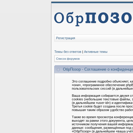
Регистрация
Темы без ответов
|
Активные темы
Список форумов
ОбрПозор - Соглашение о конфиденц
Это соглашение подробно объясняет, ка
«они», «программное обеспечение phpB
пользовательских сессий (в дальнейш
Ваша информация собирается двумя сп
cookies (небольшие текстовые файлы, 
(в дальнейшем «user-id») и идентифик
Третья cookie будет создана после пр
повышая таким образом удобство рабо
Также во время просмотра конференци
выходят за рамки этого документа, це
источником получения вашей информац
данные: сообщения, размещённые под у
«ОбрПозор» (в дальнейшем «ваша учётн