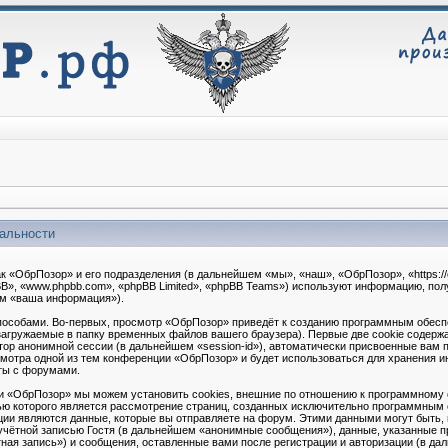
иальности
к «ОбрПозор» и его подразделения (в дальнейшем «мы», «наш», «ОбрПозор», «https://
B», «www.phpbb.com», «phpBB Limited», «phpBB Teams») используют информацию, по
ем «ваша информация»).
особами. Во-первых, просмотр «ОбрПозор» приведёт к созданию программным обесп
загружаемые в папку временных файлов вашего браузера). Первые две cookie содерж
атор анонимной сессии (в дальнейшем «session-id»), автоматически присвоенные ва
осмотра одной из тем конференции «ОбрПозор» и будет использоваться для хранения 
ты с форумами.
и «ОбрПозор» мы можем установить cookies, внешние по отношению к программному 
лью которого является рассмотрение страниц, созданных исключительно программным
ии являются данные, которые вы отправляете на форум. Этими данными могут быть,
чётной записью Гостя (в дальнейшем «анонимные сообщения»), данные, указанные п
ая запись») и сообщения, оставленные вами после регистрации и авторизации (в д