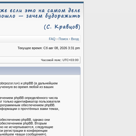
FAQ
•
Поиск
•
Вход
Текущее время: Сб авг 08, 2026 3:31 pm
Часовой пояс:
UTC+03:00
obrpozor.ru») и phpBB (в дальнейшем
лученную во время любой из ваших
ечением phpBB определённого числа
ат только идентификатор пользователя
м программным обеспечением phpBB.
информации о прочтённых вами темах,
обеспечению phpBB, однако они
 обеспечением phpBB. Вторым
 но не исчерпываются, следующие
ри регистрации в конференции
альнейшем «ваши сообщения»).