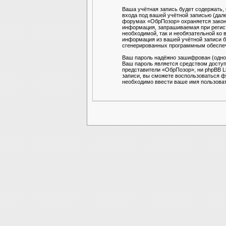
Ваша учётная запись будет содержать,
входа под вашей учётной записью (дале
форумах «ОбрПозор» охраняется закон
информация, запрашиваемая при регист
необходимой, так и необязательной ко
информация из вашей учётной записи бу
сгенерированных программным обеспе
Ваш пароль надёжно зашифрован (однос
Ваш пароль является средством доступа
представители «ОбрПозор», ни phpBB Li
записи, вы сможете воспользоваться 
необходимо ввести ваше имя пользоват