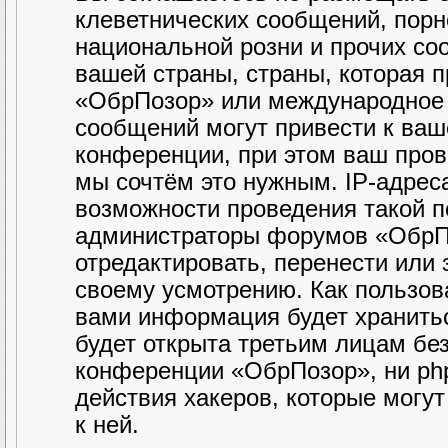
клеветнических сообщений, порн
национальной розни и прочих со
вашей страны, страны, которая 
«ОбрПозор» или международное 
сообщений могут привести к ва
конференции, при этом ваш прова
мы сочтём это нужным. IP-адрес
возможности проведения такой по
администраторы форумов «ОбрПо
отредактировать, перенести или
своему усмотрению. Как пользова
вами информация будет хранитьс
будет открыта третьим лицам бе
конференции «ОбрПозор», ни php
действия хакеров, которые могу
к ней.