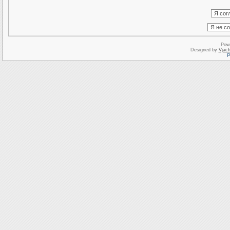
Pow
Designed by
Vjach
Р