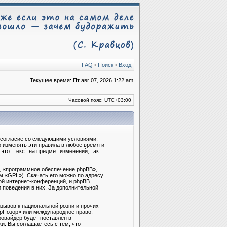
FAQ
•
Поиск
•
Вход
Текущее время: Пт авг 07, 2026 1:22 am
Часовой пояс:
UTC+03:00
ё согласие со следующими условиями.
 изменять эти правила в любое время и
тот текст на предмет изменений, так
, «программное обеспечение phpBB»,
м «GPL»). Скачать его можно по адресу
ой интернет-конференций, и phpBB
и поведения в них. За дополнительной
зывов к национальной розни и прочих
брПозор» или международное право.
овайдер будет поставлен в
и. Вы соглашаетесь с тем, что