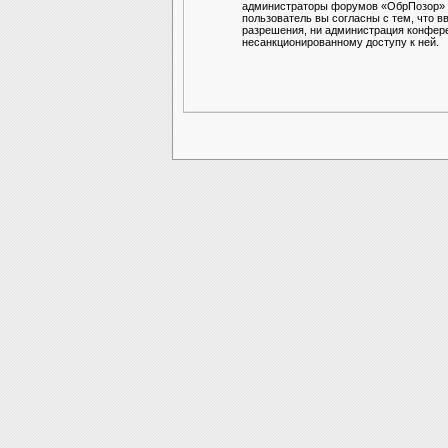
администраторы форумов «ОбрПозор» им
пользователь вы согласны с тем, что в
разрешения, ни администрация конферен
несанкционированному доступу к ней.