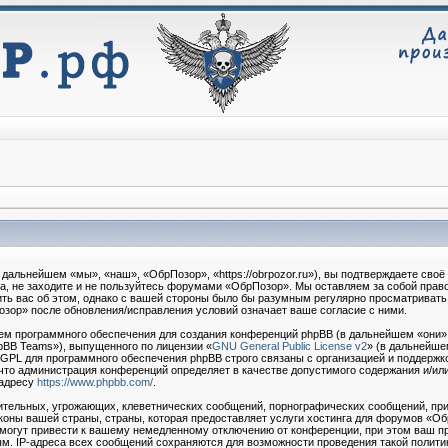
дальнейшем «мы», «наш», «ОбрПозор», «https://obrpozor.ru»), вы подтверждаете сво
та, не заходите и не пользуйтесь форумами «ОбрПозор». Мы оставляем за собой право
ть вас об этом, однако с вашей стороны было бы разумным регулярно просматривать э
зор» после обновления/исправления условий означает ваше согласие с ними.
м программного обеспечения для создания конференций phpBB (в дальнейшем «они»
pBB Teams»), выпущенного по лицензии «
GNU General Public License v2
» (в дальнейше
 GPL для программного обеспечения phpBB строго связаны с организацией и поддержк
о, что администрация конференций определяет в качестве допустимого содержания и/ил
 адресу
https://www.phpbb.com/
.
тельных, угрожающих, клеветнических сообщений, порнографических сообщений, при
коны вашей страны, страны, которая предоставляет услуги хостинга для форумов «О
огут привести к вашему немедленному отключению от конференции, при этом ваш пр
м. IP-адреса всех сообщений сохраняются для возможности проведения такой политик