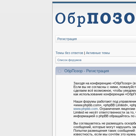
Регистрация
Темы без ответов
|
Активные темы
Список форумов
ОбрПозор - Регистрация
Заходя на конференцию «ОбрПозор» (в 
Если вы не согласны с ними, пожалуйс
сделаем всё возможное, чтобы уведоми
как использование конференции «ОбрПо
Наши форумы работают под управление
«www.phpbb.com», «phpBB Limited», «ph
www.phpbb.com
. Ограничения лицензии
Limited не несёт ответственности за т
информацией о phpBB обращайтесь по
Вы соглашаетесь не размещать оскорби
сообщений, которые могут нарушить за
Попытки размещения таких сообщений м
известность, если мы сочтём это нужны