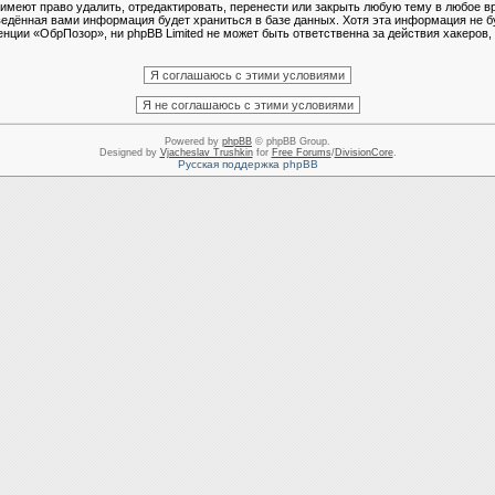
еют право удалить, отредактировать, перенести или закрыть любую тему в любое в
ведённая вами информация будет храниться в базе данных. Хотя эта информация не б
ции «ОбрПозор», ни phpBB Limited не может быть ответственна за действия хакеров, 
Powered by
phpBB
© phpBB Group.
Designed by
Vjacheslav Trushkin
for
Free Forums
/
DivisionCore
.
Русская поддержка phpBB