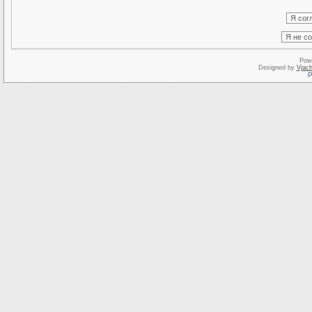
Pow
Designed by
Vjach
Р