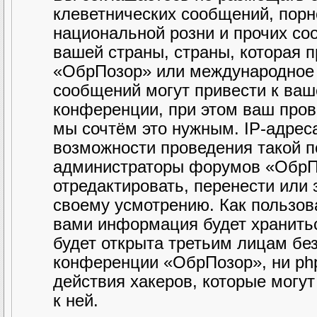
клеветнических сообщений, порн
национальной розни и прочих со
вашей страны, страны, которая 
«ОбрПозор» или международное 
сообщений могут привести к ва
конференции, при этом ваш прова
мы сочтём это нужным. IP-адрес
возможности проведения такой по
администраторы форумов «ОбрПо
отредактировать, перенести или
своему усмотрению. Как пользова
вами информация будет хранитьс
будет открыта третьим лицам бе
конференции «ОбрПозор», ни php
действия хакеров, которые могу
к ней.