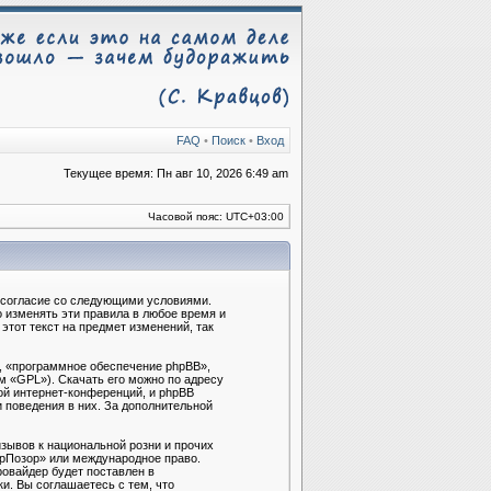
FAQ
•
Поиск
•
Вход
Текущее время: Пн авг 10, 2026 6:49 am
Часовой пояс:
UTC+03:00
ё согласие со следующими условиями.
 изменять эти правила в любое время и
тот текст на предмет изменений, так
, «программное обеспечение phpBB»,
м «GPL»). Скачать его можно по адресу
ой интернет-конференций, и phpBB
и поведения в них. За дополнительной
зывов к национальной розни и прочих
брПозор» или международное право.
овайдер будет поставлен в
и. Вы соглашаетесь с тем, что