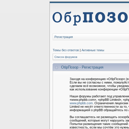
Регистрация
Темы без ответов
|
Активные темы
Список форумов
ОбрПозор - Регистрация
Заходя на конференцию «ОбрПозор» (в 
Если вы не согласны с ними, пожалуйс
сделаем всё возможное, чтобы уведоми
как использование конференции «ОбрПо
Наши форумы работают под управление
«www.phpbb.com», «phpBB Limited», «ph
www.phpbb.com
. Ограничения лицензии
Limited не несёт ответственности за т
информацией о phpBB обращайтесь по
Вы соглашаетесь не размещать оскорби
сообщений, которые могут нарушить за
Попытки размещения таких сообщений м
известность, если мы сочтём это нужны