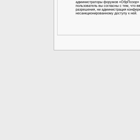
администраторы форумов «ОбрПозор» им
пользователь вы согласны с тем, что в
разрешения, ни администрация конферен
несанкционированному доступу к ней.