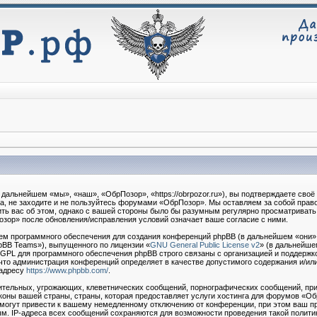
дальнейшем «мы», «наш», «ОбрПозор», «https://obrpozor.ru»), вы подтверждаете сво
та, не заходите и не пользуйтесь форумами «ОбрПозор». Мы оставляем за собой право
ть вас об этом, однако с вашей стороны было бы разумным регулярно просматривать э
зор» после обновления/исправления условий означает ваше согласие с ними.
м программного обеспечения для создания конференций phpBB (в дальнейшем «они»
pBB Teams»), выпущенного по лицензии «
GNU General Public License v2
» (в дальнейше
 GPL для программного обеспечения phpBB строго связаны с организацией и поддержк
о, что администрация конференций определяет в качестве допустимого содержания и/ил
 адресу
https://www.phpbb.com/
.
тельных, угрожающих, клеветнических сообщений, порнографических сообщений, при
коны вашей страны, страны, которая предоставляет услуги хостинга для форумов «О
огут привести к вашему немедленному отключению от конференции, при этом ваш пр
м. IP-адреса всех сообщений сохраняются для возможности проведения такой политик