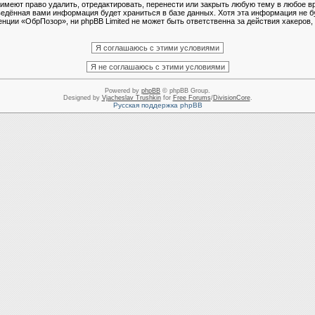
еют право удалить, отредактировать, перенести или закрыть любую тему в любое в
ведённая вами информация будет храниться в базе данных. Хотя эта информация не б
ции «ОбрПозор», ни phpBB Limited не может быть ответственна за действия хакеров, 
Powered by
phpBB
© phpBB Group.
Designed by
Vjacheslav Trushkin
for
Free Forums
/
DivisionCore
.
Русская поддержка phpBB