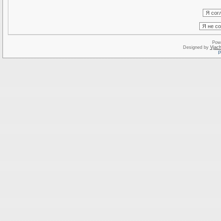
Pow
Designed by
Vjach
Р