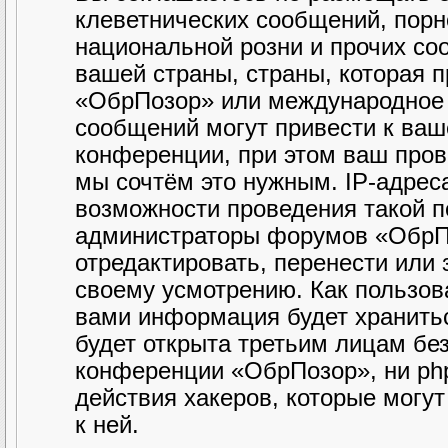
клеветнических сообщений, порн
национальной розни и прочих со
вашей страны, страны, которая 
«ОбрПозор» или международное 
сообщений могут привести к ва
конференции, при этом ваш прова
мы сочтём это нужным. IP-адрес
возможности проведения такой по
администраторы форумов «ОбрПо
отредактировать, перенести или
своему усмотрению. Как пользова
вами информация будет хранитьс
будет открыта третьим лицам бе
конференции «ОбрПозор», ни php
действия хакеров, которые могу
к ней.