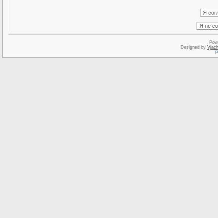
Pow
Designed by
Vjach
Р