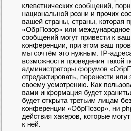
клеветнических сообщений, порн
национальной розни и прочих со
вашей страны, страны, которая 
«ОбрПозор» или международное 
сообщений могут привести к ва
конференции, при этом ваш прова
мы сочтём это нужным. IP-адрес
возможности проведения такой по
администраторы форумов «ОбрПо
отредактировать, перенести или
своему усмотрению. Как пользова
вами информация будет хранитьс
будет открыта третьим лицам бе
конференции «ОбрПозор», ни php
действия хакеров, которые могу
к ней.