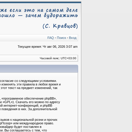
FAQ
•
Поиск
•
Вход
Текущее время: Чт авг 06, 2026 3:07 am
Часовой пояс:
UTC+03:00
ё согласие со следующими условиями.
 изменять эти правила в любое время и
тот текст на предмет изменений, так
, «программное обеспечение phpBB»,
м «GPL»). Скачать его можно по адресу
ой интернет-конференций, и phpBB
и поведения в них. За дополнительной
зывов к национальной розни и прочих
брПозор» или международное право.
овайдер будет поставлен в
и. Вы соглашаетесь с тем, что