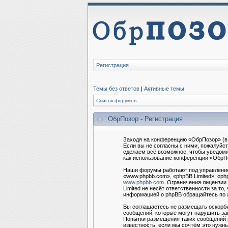
Регистрация
Темы без ответов
|
Активные темы
Список форумов
ОбрПозор - Регистрация
Заходя на конференцию «ОбрПозор» (в 
Если вы не согласны с ними, пожалуйс
сделаем всё возможное, чтобы уведоми
как использование конференции «ОбрПо
Наши форумы работают под управление
«www.phpbb.com», «phpBB Limited», «ph
www.phpbb.com
. Ограничения лицензии
Limited не несёт ответственности за т
информацией о phpBB обращайтесь по
Вы соглашаетесь не размещать оскорби
сообщений, которые могут нарушить за
Попытки размещения таких сообщений м
известность, если мы сочтём это нужны