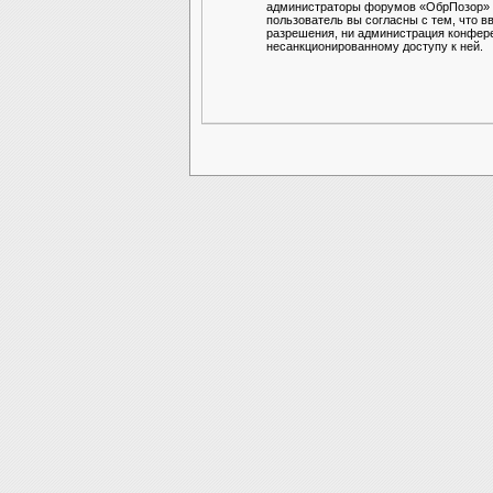
администраторы форумов «ОбрПозор» им
пользователь вы согласны с тем, что в
разрешения, ни администрация конферен
несанкционированному доступу к ней.