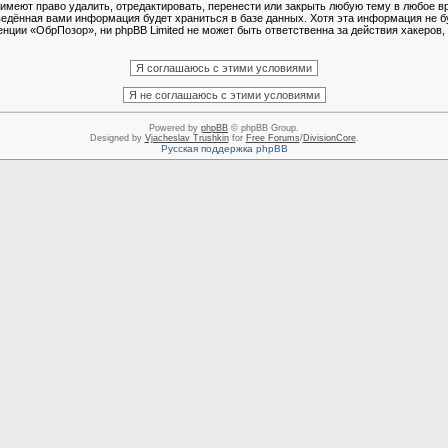
еют право удалить, отредактировать, перенести или закрыть любую тему в любое в
ведённая вами информация будет храниться в базе данных. Хотя эта информация не б
ции «ОбрПозор», ни phpBB Limited не может быть ответственна за действия хакеров, 
Powered by
phpBB
© phpBB Group.
Designed by
Vjacheslav Trushkin
for
Free Forums
/
DivisionCore
.
Русская поддержка phpBB