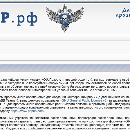
дальнейшем «мы», «наш», «ОбрПозор», «https://obrpozor.ru»), вы подтверждаете сво
та, не заходите и не пользуйтесь форумами «ОбрПозор». Мы оставляем за собой право
ть вас об этом, однако с вашей стороны было бы разумным регулярно просматривать э
зор» после обновления/исправления условий означает ваше согласие с ними.
м программного обеспечения для создания конференций phpBB (в дальнейшем «они»
pBB Teams»), выпущенного по лицензии «
GNU General Public License v2
» (в дальнейше
 GPL для программного обеспечения phpBB строго связаны с организацией и поддержк
о, что администрация конференций определяет в качестве допустимого содержания и/ил
 адресу
https://www.phpbb.com/
.
тельных, угрожающих, клеветнических сообщений, порнографических сообщений, при
коны вашей страны, страны, которая предоставляет услуги хостинга для форумов «О
огут привести к вашему немедленному отключению от конференции, при этом ваш пр
м. IP-адреса всех сообщений сохраняются для возможности проведения такой политик