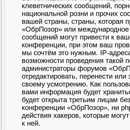
клеветнических сообщений, порн
национальной розни и прочих со
вашей страны, страны, которая 
«ОбрПозор» или международное 
сообщений могут привести к ва
конференции, при этом ваш прова
мы сочтём это нужным. IP-адрес
возможности проведения такой по
администраторы форумов «ОбрПо
отредактировать, перенести или
своему усмотрению. Как пользова
вами информация будет хранитьс
будет открыта третьим лицам бе
конференции «ОбрПозор», ни php
действия хакеров, которые могу
к ней.