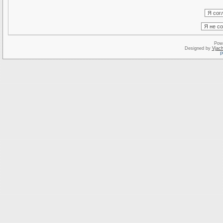
Pow
Designed by
Vjach
Р