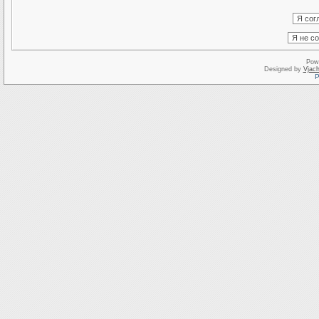
Pow
Designed by
Vjach
Р