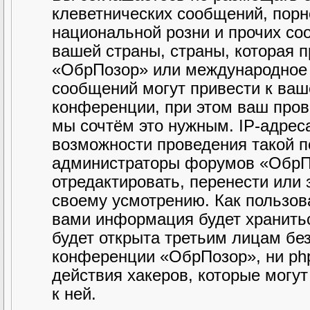
клеветнических сообщений, порн
национальной розни и прочих со
вашей страны, страны, которая 
«ОбрПозор» или международное 
сообщений могут привести к ва
конференции, при этом ваш прова
мы сочтём это нужным. IP-адрес
возможности проведения такой по
администраторы форумов «ОбрПо
отредактировать, перенести или
своему усмотрению. Как пользова
вами информация будет хранитьс
будет открыта третьим лицам бе
конференции «ОбрПозор», ни php
действия хакеров, которые могу
к ней.