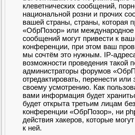
клеветнических сообщений, порн
национальной розни и прочих со
вашей страны, страны, которая 
«ОбрПозор» или международное 
сообщений могут привести к ва
конференции, при этом ваш прова
мы сочтём это нужным. IP-адрес
возможности проведения такой по
администраторы форумов «ОбрПо
отредактировать, перенести или
своему усмотрению. Как пользова
вами информация будет хранитьс
будет открыта третьим лицам бе
конференции «ОбрПозор», ни php
действия хакеров, которые могу
к ней.