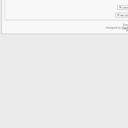
Pow
Designed by
Vjach
Р