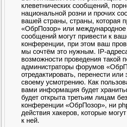
клеветнических сообщений, порн
национальной розни и прочих со
вашей страны, страны, которая 
«ОбрПозор» или международное 
сообщений могут привести к ва
конференции, при этом ваш прова
мы сочтём это нужным. IP-адрес
возможности проведения такой по
администраторы форумов «ОбрПо
отредактировать, перенести или
своему усмотрению. Как пользова
вами информация будет хранитьс
будет открыта третьим лицам бе
конференции «ОбрПозор», ни php
действия хакеров, которые могу
к ней.