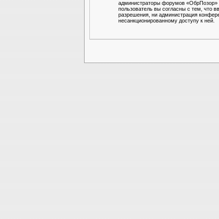
администраторы форумов «ОбрПозор» им
пользователь вы согласны с тем, что в
разрешения, ни администрация конферен
несанкционированному доступу к ней.