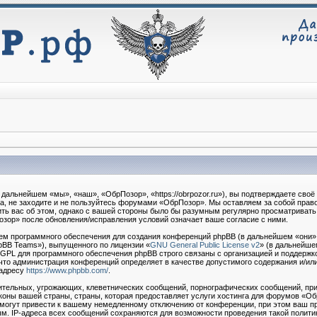
дальнейшем «мы», «наш», «ОбрПозор», «https://obrpozor.ru»), вы подтверждаете сво
та, не заходите и не пользуйтесь форумами «ОбрПозор». Мы оставляем за собой право
ть вас об этом, однако с вашей стороны было бы разумным регулярно просматривать э
зор» после обновления/исправления условий означает ваше согласие с ними.
м программного обеспечения для создания конференций phpBB (в дальнейшем «они»
pBB Teams»), выпущенного по лицензии «
GNU General Public License v2
» (в дальнейше
 GPL для программного обеспечения phpBB строго связаны с организацией и поддержк
о, что администрация конференций определяет в качестве допустимого содержания и/ил
 адресу
https://www.phpbb.com/
.
тельных, угрожающих, клеветнических сообщений, порнографических сообщений, при
коны вашей страны, страны, которая предоставляет услуги хостинга для форумов «О
огут привести к вашему немедленному отключению от конференции, при этом ваш пр
м. IP-адреса всех сообщений сохраняются для возможности проведения такой политик