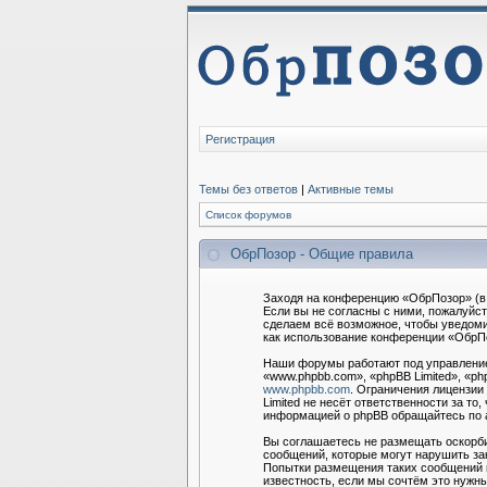
Регистрация
Темы без ответов
|
Активные темы
Список форумов
ОбрПозор - Общие правила
Заходя на конференцию «ОбрПозор» (в 
Если вы не согласны с ними, пожалуйс
сделаем всё возможное, чтобы уведоми
как использование конференции «ОбрПо
Наши форумы работают под управление
«www.phpbb.com», «phpBB Limited», «ph
www.phpbb.com
. Ограничения лицензии
Limited не несёт ответственности за т
информацией о phpBB обращайтесь по
Вы соглашаетесь не размещать оскорби
сообщений, которые могут нарушить за
Попытки размещения таких сообщений м
известность, если мы сочтём это нужны