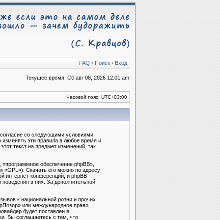
FAQ
•
Поиск
•
Вход
Текущее время: Сб авг 08, 2026 12:01 am
Часовой пояс:
UTC+03:00
ё согласие со следующими условиями.
 изменять эти правила в любое время и
тот текст на предмет изменений, так
, «программное обеспечение phpBB»,
м «GPL»). Скачать его можно по адресу
ой интернет-конференций, и phpBB
и поведения в них. За дополнительной
зывов к национальной розни и прочих
брПозор» или международное право.
овайдер будет поставлен в
и. Вы соглашаетесь с тем, что