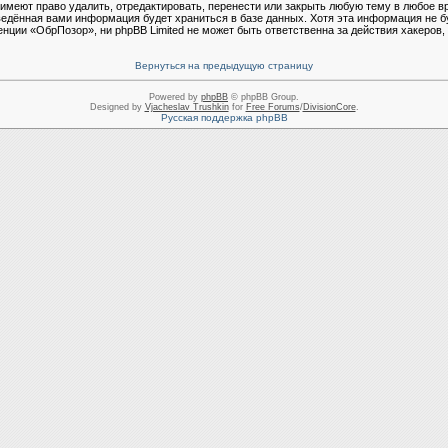
еют право удалить, отредактировать, перенести или закрыть любую тему в любое в
ведённая вами информация будет храниться в базе данных. Хотя эта информация не б
ции «ОбрПозор», ни phpBB Limited не может быть ответственна за действия хакеров, 
Вернуться на предыдущую страницу
Powered by
phpBB
© phpBB Group.
Designed by
Vjacheslav Trushkin
for
Free Forums
/
DivisionCore
.
Русская поддержка phpBB