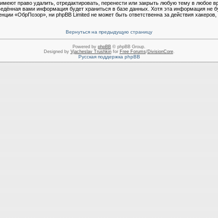
еют право удалить, отредактировать, перенести или закрыть любую тему в любое в
ведённая вами информация будет храниться в базе данных. Хотя эта информация не б
ции «ОбрПозор», ни phpBB Limited не может быть ответственна за действия хакеров, 
Вернуться на предыдущую страницу
Powered by
phpBB
© phpBB Group.
Designed by
Vjacheslav Trushkin
for
Free Forums
/
DivisionCore
.
Русская поддержка phpBB