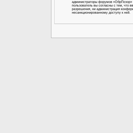
администраторы форумов «ОбрПозор» им
пользователь вы согласны с тем, что в
разрешения, ни администрация конферен
несанкционированному доступу к ней.