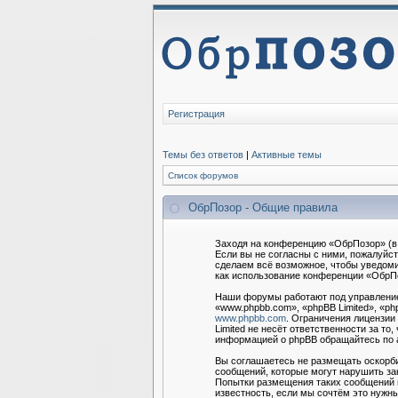
Регистрация
Темы без ответов
|
Активные темы
Список форумов
ОбрПозор - Общие правила
Заходя на конференцию «ОбрПозор» (в 
Если вы не согласны с ними, пожалуйс
сделаем всё возможное, чтобы уведоми
как использование конференции «ОбрПо
Наши форумы работают под управление
«www.phpbb.com», «phpBB Limited», «ph
www.phpbb.com
. Ограничения лицензии
Limited не несёт ответственности за т
информацией о phpBB обращайтесь по
Вы соглашаетесь не размещать оскорби
сообщений, которые могут нарушить за
Попытки размещения таких сообщений м
известность, если мы сочтём это нужны