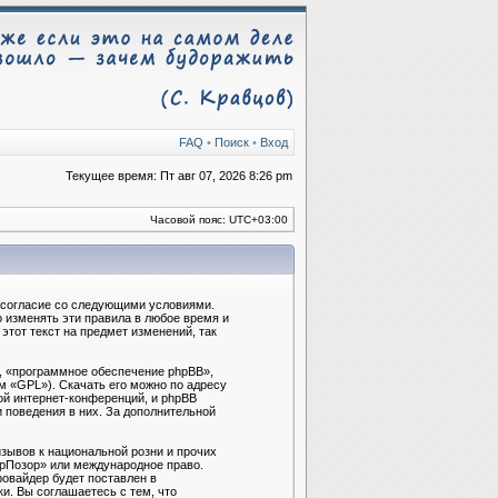
FAQ
•
Поиск
•
Вход
Текущее время: Пт авг 07, 2026 8:26 pm
Часовой пояс:
UTC+03:00
ё согласие со следующими условиями.
 изменять эти правила в любое время и
тот текст на предмет изменений, так
, «программное обеспечение phpBB»,
м «GPL»). Скачать его можно по адресу
ой интернет-конференций, и phpBB
и поведения в них. За дополнительной
зывов к национальной розни и прочих
брПозор» или международное право.
овайдер будет поставлен в
и. Вы соглашаетесь с тем, что