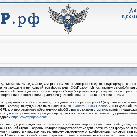
дальнейшем «мы», «наш», «ОбрПозор», «https://obrpozor.ru»), вы подтверждаете сво
та, не заходите и не пользуйтесь форумами «ОбрПозор». Мы оставляем за собой право
ть вас об этом, однако с вашей стороны было бы разумным регулярно просматривать э
зор» после обновления/исправления условий означает ваше согласие с ними.
м программного обеспечения для создания конференций phpBB (в дальнейшем «они»
pBB Teams»), выпущенного по лицензии «
GNU General Public License v2
» (в дальнейше
 GPL для программного обеспечения phpBB строго связаны с организацией и поддержк
о, что администрация конференций определяет в качестве допустимого содержания и/ил
 адресу
https://www.phpbb.com/
.
тельных, угрожающих, клеветнических сообщений, порнографических сообщений, при
коны вашей страны, страны, которая предоставляет услуги хостинга для форумов «О
огут привести к вашему немедленному отключению от конференции, при этом ваш пр
м. IP-адреса всех сообщений сохраняются для возможности проведения такой политик