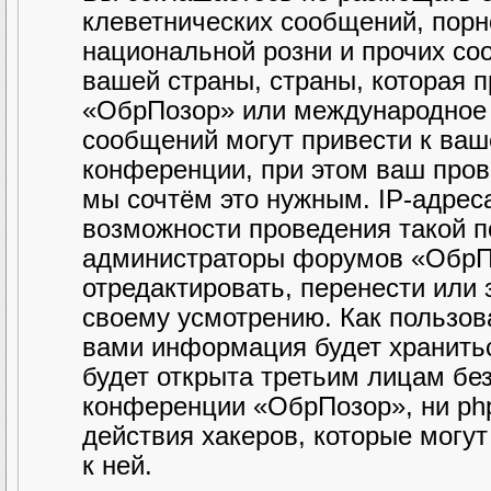
клеветнических сообщений, порн
национальной розни и прочих со
вашей страны, страны, которая 
«ОбрПозор» или международное 
сообщений могут привести к ва
конференции, при этом ваш прова
мы сочтём это нужным. IP-адрес
возможности проведения такой по
администраторы форумов «ОбрПо
отредактировать, перенести или
своему усмотрению. Как пользова
вами информация будет хранитьс
будет открыта третьим лицам бе
конференции «ОбрПозор», ни php
действия хакеров, которые могу
к ней.