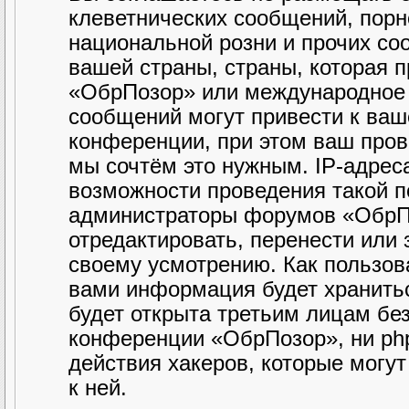
клеветнических сообщений, порн
национальной розни и прочих со
вашей страны, страны, которая 
«ОбрПозор» или международное 
сообщений могут привести к ва
конференции, при этом ваш прова
мы сочтём это нужным. IP-адрес
возможности проведения такой по
администраторы форумов «ОбрПо
отредактировать, перенести или
своему усмотрению. Как пользова
вами информация будет хранитьс
будет открыта третьим лицам бе
конференции «ОбрПозор», ни php
действия хакеров, которые могу
к ней.