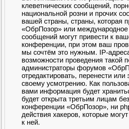
клеветнических сообщений, порн
национальной розни и прочих со
вашей страны, страны, которая 
«ОбрПозор» или международное 
сообщений могут привести к ва
конференции, при этом ваш прова
мы сочтём это нужным. IP-адрес
возможности проведения такой по
администраторы форумов «ОбрПо
отредактировать, перенести или
своему усмотрению. Как пользова
вами информация будет хранитьс
будет открыта третьим лицам бе
конференции «ОбрПозор», ни php
действия хакеров, которые могу
к ней.