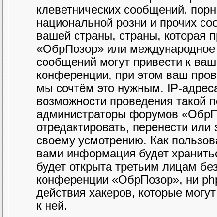
клеветнических сообщений, порн
национальной розни и прочих со
вашей страны, страны, которая 
«ОбрПозор» или международное 
сообщений могут привести к ва
конференции, при этом ваш прова
мы сочтём это нужным. IP-адрес
возможности проведения такой по
администраторы форумов «ОбрПо
отредактировать, перенести или
своему усмотрению. Как пользова
вами информация будет хранитьс
будет открыта третьим лицам бе
конференции «ОбрПозор», ни php
действия хакеров, которые могу
к ней.