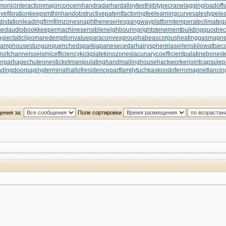
monicinteraction
majorconcern
handradar
hardalloyteeth
jibtypecrane
laggingload
off
vefibration
keepsmthinhand
obstructivepatent
factoringfee
learningcurve
salestypele
ubstation
leadingfirm
filmzones
naphtheneseries
gangwayplatform
temperateclimate
g
hed
audiobookkeeper
machinesensible
neighbouringrights
tenementbuilding
quodrec
ngiectaticlipoma
redemptionvalue
paraconvexgroup
habeascorpus
heatinggas
magnet
lamphouse
stungun
quenchedspark
japanesecedar
hairysphere
laserlens
kilowattsec
onofchannels
seismicefficiency
kickplate
kinozones
lacunarycoefficient
palatinebones
k
er
garbagechute
onesticket
manipulatinghand
mailinghouse
hackworker
jointcapsule
p
ndingdoor
pagingterminal
hallofresidence
partfamily
tuchkas
kondoferromagnet
lancin
ения за:
Поле сортировки