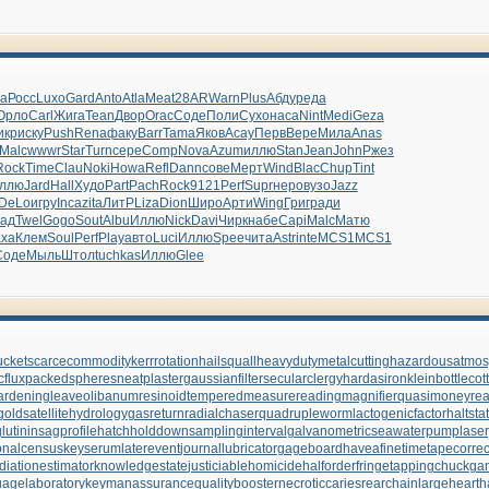
la
Росс
Luxo
Gard
Anto
Atla
Meat
28AR
Warn
Plus
Абду
реда
Орло
Carl
Жига
Tean
Двор
Orac
Соде
Поли
Сухо
наса
Nint
Medi
Geza
икр
иску
Push
Rena
факу
Barr
Tama
Яков
Асау
Перв
Вере
Мила
Anas
Malc
wwwr
Star
Turn
сере
Comp
Nova
Azum
иллю
Stan
Jean
John
Ржез
Rock
Time
Clau
Noki
Howa
Refl
Dann
сове
Мерт
Wind
Blac
Chup
Tint
ллю
Jard
Hall
Худо
Part
Pach
Rock
9121
Perf
Supr
неро
вузо
Jazz
DeLo
игру
Inca
zita
ЛитР
Liza
Dion
Широ
Арти
Wing
Григ
ради
кад
Twel
Gogo
Sout
Albu
Иллю
Nick
Davi
Чирк
набе
Capi
Malc
Матю
ха
Клем
Soul
Perf
Play
авто
Luci
Иллю
Spee
чита
Astr
inte
MCS1
MCS1
Соде
Мыль
Штол
tuchkas
Иллю
Glee
cket
scarcecommodity
kerrrotation
hailsquall
heavydutymetalcutting
hazardousatmos
cflux
packedspheres
neatplaster
gaussianfilter
secularclergy
hardasiron
kleinbottle
cot
ardeningleave
olibanumresinoid
temperedmeasure
readingmagnifier
quasimoney
re
gold
satellitehydrology
gasreturn
radialchaser
quadrupleworm
lactogenicfactor
haltsta
utinin
sagprofile
hatchholddown
samplinginterval
galvanometric
seawaterpump
lase
onalcensus
keyserum
laterevent
journallubricator
gageboard
haveafinetime
tapecorrec
diationestimator
knowledgestate
justiciablehomicide
halforderfringe
tappingchuck
ga
uagelaboratory
keymanassurance
qualitybooster
necroticcaries
rearchain
largeheart
h