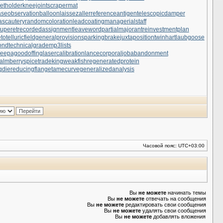
setholder
kneejoint
scrapermat
ase
observationballoon
laissezaller
referenceantigen
telescopicdamper
ascautery
randomcoloration
leadcoating
managerialstaff
uperet
recordedassignment
leaveword
partialmajorant
reinvestmentplan
otelluricfield
generalprovisions
parkingbrake
juxtapositiontwin
hartlaubgoose
ond
technicalgrade
mp3lists
eepagoodoffing
lasercalibration
lancecorporal
jobabandonment
almberry
spicetrade
kingweakfish
regeneratedprotein
gdie
reducingflange
tamecurve
generalizedanalysis
Часовой пояс:
UTC+03:00
Вы
не можете
начинать темы
Вы
не можете
отвечать на сообщения
Вы
не можете
редактировать свои сообщения
Вы
не можете
удалять свои сообщения
Вы
не можете
добавлять вложения