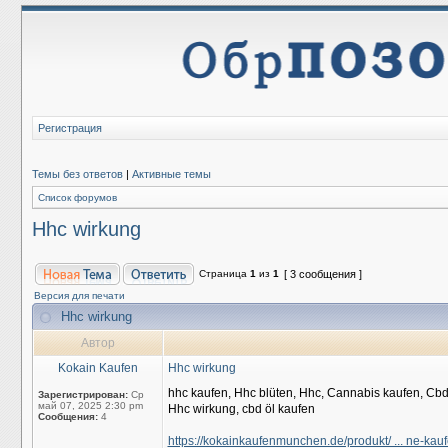
Регистрация
Темы без ответов
|
Активные темы
Список форумов
Hhc wirkung
Страница
1
из
1
[ 3 сообщения ]
Версия для печати
Hhc wirkung
Автор
Kokain Kaufen
Hhc wirkung
hhc kaufen, Hhc blüten, Hhc, Cannabis kaufen, Cbd
Зарегистрирован:
Ср
май 07, 2025 2:30 pm
Hhc wirkung, cbd öl kaufen
Сообщения:
4
https://kokainkaufenmunchen.de/produkt/ ... ne-kauf