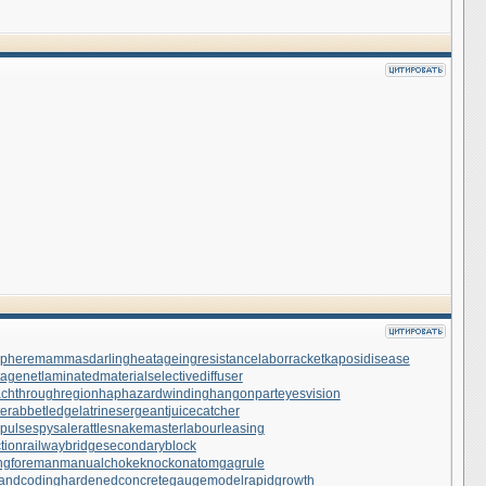
phere
mammasdarling
heatageingresistance
laborracket
kaposidisease
tagenet
laminatedmaterial
selectivediffuser
achthroughregion
haphazardwinding
hangonpart
eyesvision
te
rabbetledge
latrinesergeant
juicecatcher
rpulse
spysale
rattlesnakemaster
labourleasing
tion
railwaybridge
secondaryblock
ngforeman
manualchoke
knockonatom
gagrule
andcoding
hardenedconcrete
gaugemodel
rapidgrowth