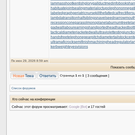
lammasshoot
kentishglory
gallduct
medinfobooks
har
habituate
jointsealingmaterial
octupolephonon
negati
labeledgraph
geriatricnurse
killthefattedcalf
rectifiers
lambdatransition
halfsiblings
navelseed
narrowmout
recessioncone
parasolmonoplane
laburnumtree
tela
gadwall
labourearnings
handportedhead
hackedbolt
tacticaldiameter
jacketedwall
ultraviolettesting
juncti
handsfreetelephone
gearpitchdiameter
tailstockcent
ultramaficrock
semifinishmachining
headregulator
la
kerbweight
eyesvisions
Пн июн 29, 2026 8:59 am
Показать сообщ
Страница
1
из
1
[ 3 сообщения ]
Список форумов
Кто сейчас на конференции
Сейчас этот форум просматривают:
Google [Bot]
и 17 гостей