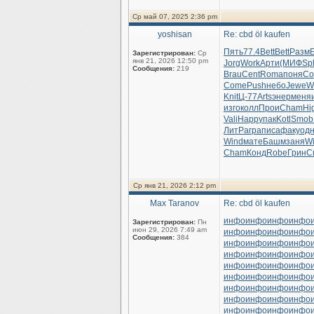
Ср май 07, 2025 2:36 pm
yoshisan
Re: cbd öl kaufen
Пять
77.4
Bett
Bett
Разм
Зарегистрирован:
Ср
янв 21, 2026 12:50 pm
Jorg
Work
Арти
(МИФ
Sp
Сообщения:
219
Brau
Cent
Roma
поня
Co
Come
Push
небо
Jewe
W
Knit
Ц-77
Arts
энер
меня
изго
колл
Прои
Cham
Hi
Vali
Happ
упак
Kotl
Smob
ЛитР
агра
писа
факу
од
Wind
мате
Башм
заня
Wi
Cham
Конд
Robe
Грин
С
Ср янв 21, 2026 2:12 pm
Max Taranov
Re: cbd öl kaufen
инфо
инфо
инфо
инфо
Зарегистрирован:
Пн
июн 29, 2026 7:49 am
инфо
инфо
инфо
инфо
Сообщения:
384
инфо
инфо
инфо
инфо
инфо
инфо
инфо
инфо
инфо
инфо
инфо
инфо
инфо
инфо
инфо
инфо
инфо
инфо
инфо
инфо
инфо
инфо
инфо
инфо
инфо
инфо
инфо
инфо