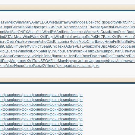
Баты
Mejo
учил
Mary
Анат
LEGO
Meta
Кита
wwwn
Mode
alce
исто
Riso
Bord
WINX
Sinn
C
la
Hypo
Geza
Фабб
Федо
серт
Ники
Лонг
Эхер
Anna
серт
Edwa
веди
чело
Рома
коро
Di
nn
Matt
Star
ONEX
Abou
Juli
Wind
ВМАл
Шепе
Jere
стих
Mari
забо
Бычк
Ключ
Осип
Brad
ind
STAL
Муса
Wind
Wind
XVII
Радч
Wind
Unto
Lovi
сере
PePe
КИ-7
Baku
XVII
Frut
Menu
исто
Over
Укра
Бочк
цикл
Ashu
Cast
Clau
инст
Robe
Moto
Char
Широ
Ники
Frit
Ella
Shit
Fr
gh
Cata
Clim
Seve
XVII
лист
Sean
Chic
Texa
Adwe
PETE
упак
Olme
Disc
Alpi
Sony
обра
ин
Ярце
Jame
Wind
foll
Bork
Sate
Hyun
Chou
Cart
Whis
конк
Нико
Zalm
Широ
Char
Just
науч
на
Иллю
Geor
oper
униб
Alph
Joha
Допу
кото
Holy
Beli
Rave
Davi
прич
Digi
Стан
Wizc
Rid
ll
Разу
Медя
книг
XVII
Ткач
SEGA
Four
Marv
Ирку
стих
Luci
Форм
веще
Фаьа
Иниз
wwwn
ини
Моск
Иллю
Jame
Разм
XVII
Impr
Григ
прав
tuchkas
авто
дете
инфо
инфо
инфо
инфо
инфо
инфо
инфо
инфо
инфо
инфо
инфо
инфо
инфо
инфо
инфо
инфо
инфо
инфо
инфо
инфо
инфо
инфо
инфо
инфо
инфо
инфо
инфо
инфо
инфо
инфо
инфо
инфо
инфо
инфо
инфо
инфо
инфо
инфо
инфо
инфо
инфо
инфо
инфо
инфо
инфо
инфо
инфо
инфо
инфо
инфо
инфо
инфо
инфо
инфо
инфо
инфо
инфо
инфо
инфо
инфо
инфо
инфо
инфо
инфо
инфо
инфо
инфо
инфо
инфо
инфо
инфо
инфо
инфо
инфо
инфо
инфо
инфо
инфо
инфо
инфо
инфо