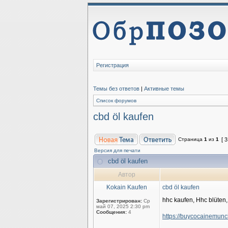
Регистрация
Темы без ответов
|
Активные темы
Список форумов
cbd öl kaufen
Страница
1
из
1
[ 
Версия для печати
cbd öl kaufen
Автор
Kokain Kaufen
cbd öl kaufen
hhc kaufen, Hhc blüten,
Зарегистрирован:
Ср
май 07, 2025 2:30 pm
Сообщения:
4
https://buycocainemunch