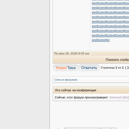
инфо
инфо
инфо
инфо
инфо
инфо
инфо
инфо
инфо
инфо
инфо
инфо
инфо
инфо
инфо
инфо
инфо
инфо
инфо
инфо
инфо
инфо
инфо
инфо
инфо
инфо
инфо
инфо
инфо
инфо
инфо
инфо
инфо
инфо
Пн июн 29, 2026 9:05 am
Показать сообщ
Страница
1
из
1
[ 
Список форумов
Кто сейчас на конференции
Сейчас этот форум просматривают:
Semrush [Bot