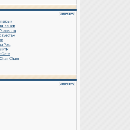
ris
язык
sn
Casi
Tetr
Резн
иллю
Dave
стаж
an
ст
Post
ЛитР
e
Эсте
Cham
Cham