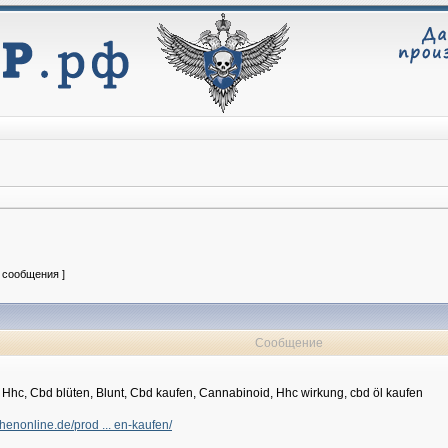
3 сообщения ]
Сообщение
 Hhc, Cbd blüten, Blunt, Cbd kaufen, Cannabinoid, Hhc wirkung, cbd öl kaufen
enonline.de/prod ... en-kaufen/