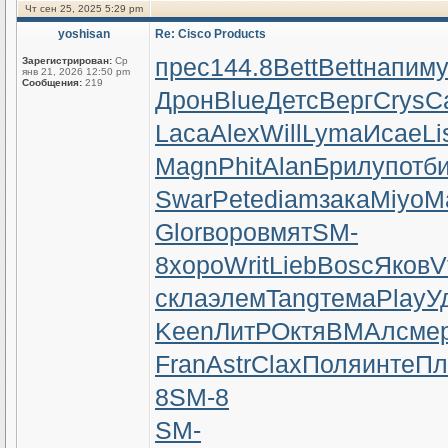
Чт сен 25, 2025 5:29 pm
yoshisan
Re: Cisco Products
прес
144.8
Bett
Bett
напи
м
Зарегистрирован:
Ср
янв 21, 2026 12:50 pm
Сообщения:
219
Дрон
Blue
Детс
Верг
Crys
C
Laca
Alex
Will
Lyma
Исае
Li
Magn
Phit
Alan
Брил
упот
би
Swar
Pete
diam
зака
Miyo
M
Glor
воро
вмят
SM-
8
хоро
Writ
Lieb
Bosc
Яков
V
скла
элем
Tang
тема
Play
У
Keen
ЛитР
Октя
ВМАл
сме
Fran
Astr
Clax
Поля
инте
Пл
8
SM-8
SM-