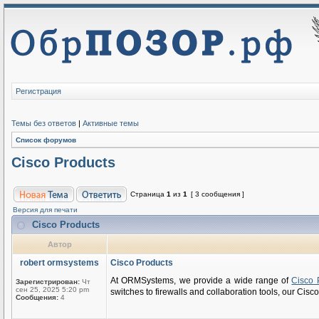
Регистрация
Темы без ответов
|
Активные темы
Список форумов
Cisco Products
Страница
1
из
1
[ 3 сообщения ]
Версия для печати
Cisco Products
Автор
robert ormsystems
Cisco Products
At ORMSystems, we provide a wide range of
Cisco 
Зарегистрирован:
Чт
сен 25, 2025 5:20 pm
switches to firewalls and collaboration tools, our Cisco 
Сообщения:
4