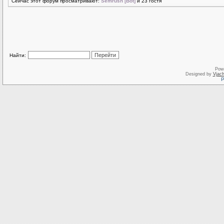
Сейчас этот форум просматривают:
Semrush [Bot]
и 23 гостя
Найти:
Pow
Designed by
Vjach
Р