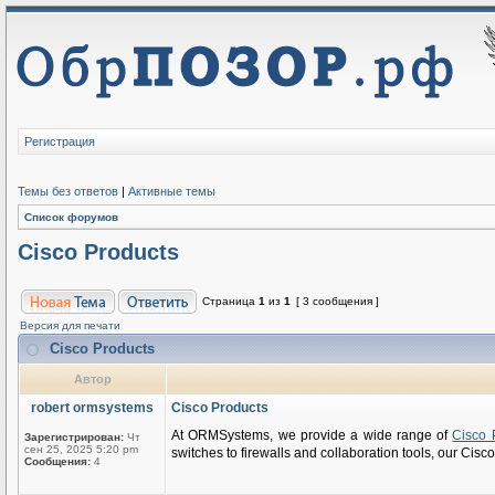
Регистрация
Темы без ответов
|
Активные темы
Список форумов
Cisco Products
Страница
1
из
1
[ 3 сообщения ]
Версия для печати
Cisco Products
Автор
robert ormsystems
Cisco Products
At ORMSystems, we provide a wide range of
Cisco 
Зарегистрирован:
Чт
сен 25, 2025 5:20 pm
switches to firewalls and collaboration tools, our Cisco 
Сообщения:
4