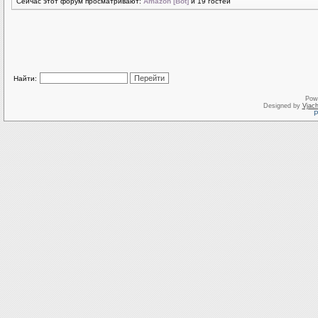
Сейчас этот форум просматривают:
Amazon [Bot]
и 19 гостей
Найти:
Pow
Designed by
Vjach
Р