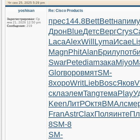
Чт сен 25, 2025 5:29 pm
yoshisan
Re: Cisco Products
прес
144.8
Bett
Bett
напи
м
Зарегистрирован:
Ср
янв 21, 2026 12:50 pm
Сообщения:
219
Дрон
Blue
Детс
Верг
Crys
C
Laca
Alex
Will
Lyma
Исае
Li
Magn
Phit
Alan
Брил
упот
би
Swar
Pete
diam
зака
Miyo
M
Glor
воро
вмят
SM-
8
хоро
Writ
Lieb
Bosc
Яков
V
скла
элем
Tang
тема
Play
У
Keen
ЛитР
Октя
ВМАл
сме
Fran
Astr
Clax
Поля
инте
Пл
8
SM-8
SM-