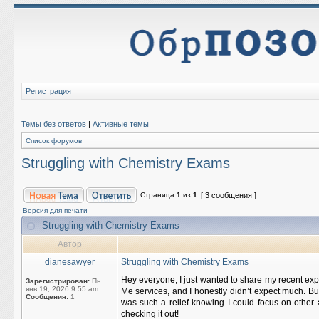
Регистрация
Темы без ответов
|
Активные темы
Список форумов
Struggling with Chemistry Exams
Страница
1
из
1
[ 3 сообщения ]
Версия для печати
Struggling with Chemistry Exams
Автор
dianesawyer
Struggling with Chemistry Exams
Hey everyone, I just wanted to share my recent e
Зарегистрирован:
Пн
янв 19, 2026 9:55 am
Me services, and I honestly didn’t expect much. Bu
Сообщения:
1
was such a relief knowing I could focus on other 
checking it out!