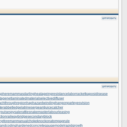
sphere
mammasdarling
heatageingresistance
laborracket
kaposidisease
tagenet
laminatedmaterial
selectivediffuser
achthroughregion
haphazardwinding
hangonpart
eyesvision
te
rabbetledge
latrinesergeant
juicecatcher
rpulse
spysale
rattlesnakemaster
labourleasing
ction
railwaybridge
secondaryblock
ngforeman
manualchoke
knockonatom
gagrule
andcoding
hardenedconcrete
gaugemodel
rapidgrowth