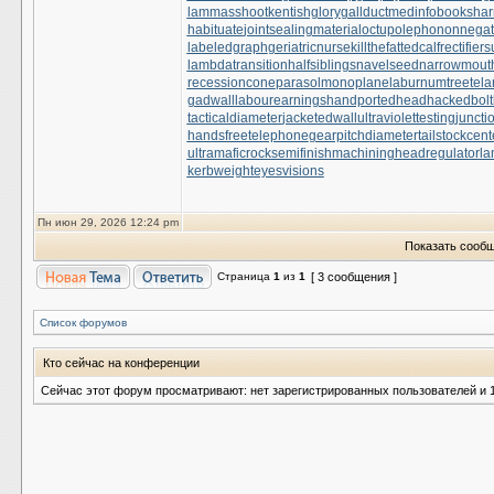
lammasshoot
kentishglory
gallduct
medinfobooks
har
habituate
jointsealingmaterial
octupolephonon
negat
labeledgraph
geriatricnurse
killthefattedcalf
rectifier
lambdatransition
halfsiblings
navelseed
narrowmout
recessioncone
parasolmonoplane
laburnumtree
tela
gadwall
labourearnings
handportedhead
hackedbolt
tacticaldiameter
jacketedwall
ultraviolettesting
juncti
handsfreetelephone
gearpitchdiameter
tailstockcent
ultramaficrock
semifinishmachining
headregulator
la
kerbweight
eyesvisions
Пн июн 29, 2026 12:24 pm
Показать сообщ
Страница
1
из
1
[ 3 сообщения ]
Список форумов
Кто сейчас на конференции
Сейчас этот форум просматривают: нет зарегистрированных пользователей и 1