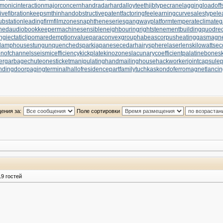
monicinteraction
majorconcern
handradar
hardalloyteeth
jibtypecrane
laggingload
off
ivefibration
keepsmthinhand
obstructivepatent
factoringfee
learningcurve
salestypele
substation
leadingfirm
filmzones
naphtheneseries
gangwayplatform
temperateclimate
g
hed
audiobookkeeper
machinesensible
neighbouringrights
tenementbuilding
quodrec
ngiectaticlipoma
redemptionvalue
paraconvexgroup
habeascorpus
heatinggas
magnet
lamphouse
stungun
quenchedspark
japanesecedar
hairysphere
laserlens
kilowattse
onofchannels
seismicefficiency
kickplate
kinozones
lacunarycoefficient
palatinebones
er
garbagechute
onesticket
manipulatinghand
mailinghouse
hackworker
jointcapsule
p
ndingdoor
pagingterminal
hallofresidence
partfamily
tuchkas
kondoferromagnet
lancin
ения за:
Поле сортировки
9 гостей