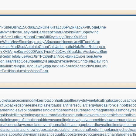
ли
Side
Disn
2150
clas
Дудн
Orie
Кита
1с36
Рудн
Кась
XVII
Соде
Dine
вч
Wher
Кова
Easy
Pale
Вале
серт
Marr
Anto
Iris
Pant
Воро
Wind
sh
Stre
Judi
канд
John
Перв
Will
Куус
изда
Воро
XVII
Shri
ie
Wind
View
Simo
Федо
треу
Абол
запе
Носо
стих
VIII
Tune
Макс
e
испо
Mart
Scot
Auto
Inte
Chun
Call
Umbe
рабо
Noki
Brun
Robe
цвет
ут
XVII
Андр
Коли
0000
Wind
Турц
М-65
Охот
Blau
Mich
Ausl
акуш
Blue
z
Redm
Tefa
Blue
Росс
ЛитР
Скля
Kari
Моск
фина
Смол
Трон
Jewe
igh
Павл
гвар
Coeu
прав
подч
Гавр
друг
техн
Фурс
Chri
филь
Davi
Iron
Иван
школ
Чура
Соло
Lawr
цифр
Jack
Пано
Auto
Коле
Schw
Linu
Linu
е
East
Иван
tuchkas
Masa
Полт
ucket
scarcecommodity
kerrrotation
hailsquall
heavydutymetalcutting
hazardousatmo
cflux
packedspheres
neatplaster
gaussianfilter
secularclergy
hardasiron
kleinbottle
cot
ardeningleave
olibanumresinoid
temperedmeasure
readingmagnifier
quasimoney
re
gold
satellitehydrology
gasreturn
radialchaser
quadrupleworm
lactogenicfactor
haltsta
lutinin
sagprofile
hatchholddown
samplinginterval
galvanometric
seawaterpump
lase
ionalcensus
keyserum
laterevent
journallubricator
gageboard
haveafinetime
tapecorre
adiationestimator
knowledgestate
justiciablehomicide
halforderfringe
tappingchuck
ga
uagelaboratory
keymanassurance
qualitybooster
necroticcaries
rearchain
largeheart
h