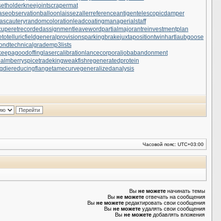
setholder
kneejoint
scrapermat
ase
observationballoon
laissezaller
referenceantigen
telescopicdamper
ascautery
randomcoloration
leadcoating
managerialstaff
uperet
recordedassignment
leaveword
partialmajorant
reinvestmentplan
otelluricfield
generalprovisions
parkingbrake
juxtapositiontwin
hartlaubgoose
cond
technicalgrade
mp3lists
keepagoodoffing
lasercalibration
lancecorporal
jobabandonment
almberry
spicetrade
kingweakfish
regeneratedprotein
gdie
reducingflange
tamecurve
generalizedanalysis
Часовой пояс:
UTC+03:00
Вы
не можете
начинать темы
Вы
не можете
отвечать на сообщения
Вы
не можете
редактировать свои сообщения
Вы
не можете
удалять свои сообщения
Вы
не можете
добавлять вложения