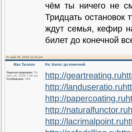
чём ты ничего не с
Тридцать остановок т
ждут семья, кефир н
билет до конечной вс
Чт май 28, 2026 11:24 pm
Max Taranov
Re: Билет до конечной
http://geartreating.ru
ht
Зарегистрирован:
Пн
июн 29, 2026 7:49 am
Сообщения:
384
http://landuseratio.ru
ht
http://papercoating.ru
h
http://naturalfunctor.ru
h
http://lacrimalpoint.ru
ht