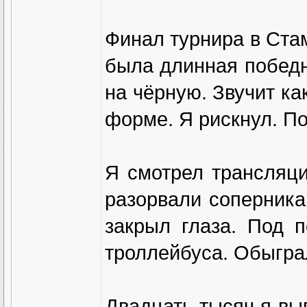
Финал турнира в Стам
была длинная победн
на чёрную. Звучит ка
форме. Я рискнул. П
Я смотрел трансляц
разорвали соперника.
закрыл глаза. Под 
троллейбуса. Обыгра
Двадцать тысяч я вы