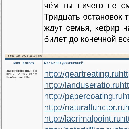
чём ты ничего не с
Тридцать остановок т
ждут семья, кефир н
билет до конечной вс
Чт май 28, 2026 11:24 pm
Max Taranov
Re: Билет до конечной
http://geartreating.ru
ht
Зарегистрирован:
Пн
июн 29, 2026 7:49 am
Сообщения:
384
http://landuseratio.ru
ht
http://papercoating.ru
h
http://naturalfunctor.ru
h
http://lacrimalpoint.ru
ht