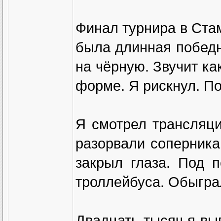
Финал турнира в Стам
была длинная победн
на чёрную. Звучит ка
форме. Я рискнул. П
Я смотрел трансляц
разорвали соперника.
закрыл глаза. Под 
троллейбуса. Обыгра
Двадцать тысяч я вы