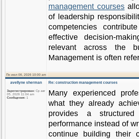
management courses
all
of leadership responsibil
competencies contribut
effective decision-mak
relevant across the b
Management is often refer
Пн июл 06, 2026 10:00 am
avellyne sherman
Re: construction management courses
Many experienced profes
Зарегистрирован:
Ср авг
05, 2026 11:04 am
Сообщения:
1
what they already achie
provides a structure
performance instead of wr
continue building their 