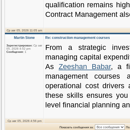
qualification remains hig
Contract Management also 
Ср авг 05, 2026 11:05 am
Martin Stone
Re: construction management courses
From a strategic invest
Зарегистрирован:
Ср авг
05, 2026 4:52 pm
Сообщения:
1
managing capital expendit
As
Zeeshan Babar
, a f
management courses as
operational cost drivers
these skills ensures yo
level financial planning a
Ср авг 05, 2026 4:56 pm
Показать сообщения за:
По