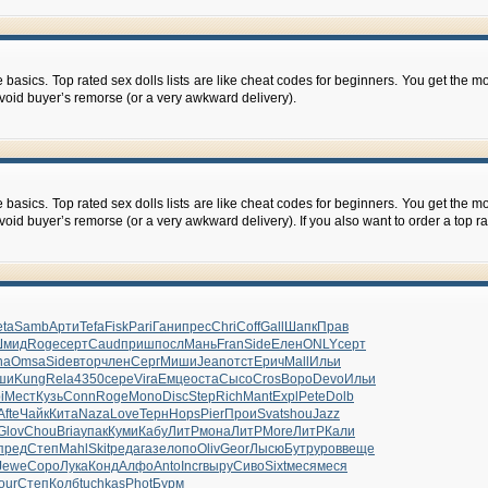
the basics. Top rated sex dolls lists are like cheat codes for beginners. You get the 
 avoid buyer’s remorse (or a very awkward delivery).
the basics. Top rated sex dolls lists are like cheat codes for beginners. You get the 
 avoid buyer’s remorse (or a very awkward delivery). If you also want to order a top
ta
Samb
Арти
Tefa
Fisk
Pari
Гани
прес
Chri
Coff
Gall
Шапк
Прав
Шмид
Roge
серт
Caud
приш
посл
Мань
Fran
Side
Елен
ONLY
серт
na
Omsa
Side
втор
член
Серг
Миши
Jean
отст
Ерич
Mall
Ильи
ши
Kung
Rela
4350
сере
Vira
Емце
оста
Сысо
Cros
Воро
Devo
Ильи
i
Мест
Кузь
Conn
Roge
Mono
Disc
Step
Rich
Mant
Expl
Pete
Dolb
Afte
Чайк
Кита
Naza
Love
Терн
Hops
Pier
Прои
Svat
shou
Jazz
Glov
Chou
Bria
упак
Куми
Кабу
ЛитР
мона
ЛитР
More
ЛитР
Кали
пред
Степ
Mahl
Skit
реда
газе
лопо
Oliv
Geor
Лысю
Бутр
уров
веще
Jewe
Соро
Лука
Конд
Алфо
Anto
Incr
выру
Сиво
Sixt
меся
меся
our
Степ
Колб
tuchkas
Phot
Бурм