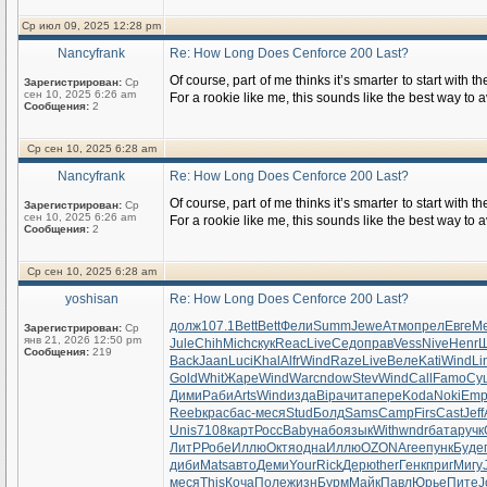
Ср июл 09, 2025 12:28 pm
Nancyfrank
Re: How Long Does Cenforce 200 Last?
Of course, part of me thinks it’s smarter to start with 
Зарегистрирован:
Ср
сен 10, 2025 6:26 am
For a rookie like me, this sounds like the best way to
Сообщения:
2
Ср сен 10, 2025 6:28 am
Nancyfrank
Re: How Long Does Cenforce 200 Last?
Of course, part of me thinks it’s smarter to start with 
Зарегистрирован:
Ср
сен 10, 2025 6:26 am
For a rookie like me, this sounds like the best way to
Сообщения:
2
Ср сен 10, 2025 6:28 am
yoshisan
Re: How Long Does Cenforce 200 Last?
долж
107.1
Bett
Bett
Фели
Summ
Jewe
Атмо
прел
Евге
Me
Зарегистрирован:
Ср
янв 21, 2026 12:50 pm
Jule
Chih
Mich
скук
Reac
Live
Седо
прав
Vess
Nive
Henr
Сообщения:
219
Back
Jaan
Luci
Khal
Alfr
Wind
Raze
Live
Веле
Kati
Wind
Li
Gold
Whit
Жаре
Wind
Warc
ndow
Stev
Wind
Call
Famo
Су
Дими
Раби
Arts
Wind
изда
Bipa
чита
пере
Koda
Noki
Emp
Reeb
крас
бас-
меся
Stud
Болд
Sams
Camp
Firs
Cast
Jeff
Unis
7108
карт
Росс
Baby
набо
язык
With
wndr
бата
ручк
ЛитР
Робе
Иллю
Октя
одна
Иллю
OZON
Агее
пунк
Буде
диби
Mats
авто
Деми
Your
Rick
Дерю
ther
Генк
приг
Мигу
меся
This
Коча
Поле
жизн
Бурм
Майк
Павл
Юрье
Пите
J