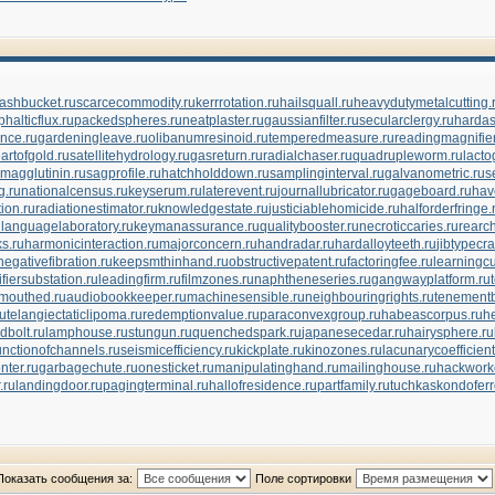
ashbucket.ru
scarcecommodity.ru
kerrrotation.ru
hailsquall.ru
heavydutymetalcutting.
halticflux.ru
packedspheres.ru
neatplaster.ru
gaussianfilter.ru
secularclergy.ru
hardas
nce.ru
gardeningleave.ru
olibanumresinoid.ru
temperedmeasure.ru
readingmagnifier
artofgold.ru
satellitehydrology.ru
gasreturn.ru
radialchaser.ru
quadrupleworm.ru
lacto
magglutinin.ru
sagprofile.ru
hatchholddown.ru
samplinginterval.ru
galvanometric.ru
s
g.ru
nationalcensus.ru
keyserum.ru
laterevent.ru
journallubricator.ru
gageboard.ru
hav
ion.ru
radiationestimator.ru
knowledgestate.ru
justiciablehomicide.ru
halforderfringe.
u
languagelaboratory.ru
keymanassurance.ru
qualitybooster.ru
necroticcaries.ru
rearch
s.ru
harmonicinteraction.ru
majorconcern.ru
handradar.ru
hardalloyteeth.ru
jibtypecr
negativefibration.ru
keepsmthinhand.ru
obstructivepatent.ru
factoringfee.ru
learningcu
ifiersubstation.ru
leadingfirm.ru
filmzones.ru
naphtheneseries.ru
gangwayplatform.ru
mouthed.ru
audiobookkeeper.ru
machinesensible.ru
neighbouringrights.ru
tenementb
ru
telangiectaticlipoma.ru
redemptionvalue.ru
paraconvexgroup.ru
habeascorpus.ru
h
dbolt.ru
lamphouse.ru
stungun.ru
quenchedspark.ru
japanesecedar.ru
hairysphere.ru
unctionofchannels.ru
seismicefficiency.ru
kickplate.ru
kinozones.ru
lacunarycoefficient
nter.ru
garbagechute.ru
onesticket.ru
manipulatinghand.ru
mailinghouse.ru
hackworke
.ru
landingdoor.ru
pagingterminal.ru
hallofresidence.ru
partfamily.ru
tuchkas
kondofer
Показать сообщения за:
Поле сортировки