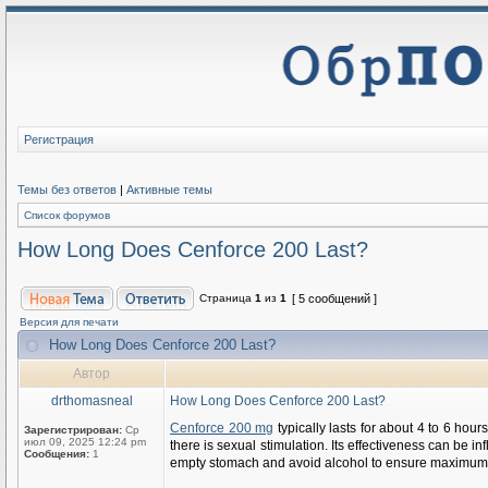
Регистрация
Темы без ответов
|
Активные темы
Список форумов
How Long Does Cenforce 200 Last?
Страница
1
из
1
[ 5 сообщений ]
Версия для печати
How Long Does Cenforce 200 Last?
Автор
drthomasneal
How Long Does Cenforce 200 Last?
Cenforce 200 mg
typically lasts for about 4 to 6 hou
Зарегистрирован:
Ср
июл 09, 2025 12:24 pm
there is sexual stimulation. Its effectiveness can be 
Сообщения:
1
empty stomach and avoid alcohol to ensure maximum