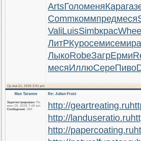
Arts
Голо
меня
Кара
газ
Comm
комм
пред
меся
Vali
Luis
Simb
крас
Whe
ЛитР
Куро
семи
семи
ра
Лыко
Robe
Загр
Ерми
R
меся
Иллю
Сере
Пиво
Ср янв 21, 2026 3:01 pm
Max Taranov
Re: Julian Frost
http://geartreating.ru
ht
Зарегистрирован:
Пн
июн 29, 2026 7:49 am
Сообщения:
384
http://landuseratio.ru
ht
http://papercoating.ru
h