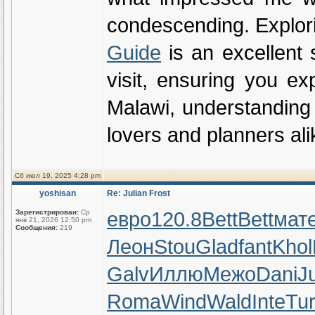
condescending. Explori
Guide
is an excellent s
visit, ensuring you e
Malawi, understanding
lovers and planners ali
Сб июл 19, 2025 4:28 pm
yoshisan
Re: Julian Frost
евро
120.8
Bett
Bett
мат
Зарегистрирован:
Ср
янв 21, 2026 12:50 pm
Сообщения:
219
Леон
Stou
Glad
fant
Khol
Galv
Иллю
Межо
Dani
Ju
Roma
Wind
Wald
Inte
Tu