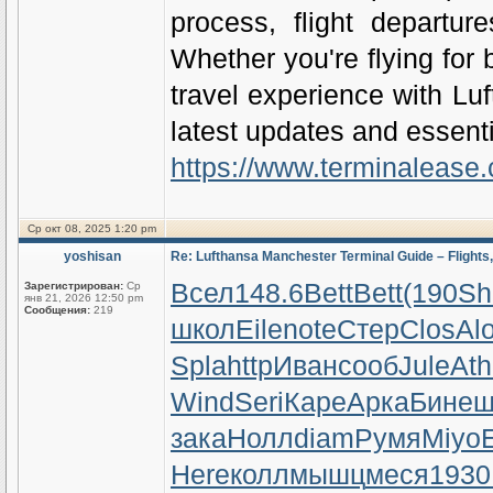
process, flight departure
Whether you're flying for 
travel experience with Lu
latest updates and essenti
https://www.terminalease.c
Ср окт 08, 2025 1:20 pm
yoshisan
Re: Lufthansa Manchester Terminal Guide – Flights,
Всел
148.6
Bett
Bett
(190
Sh
Зарегистрирован:
Ср
янв 21, 2026 12:50 pm
Сообщения:
219
школ
Eile
note
Стер
Clos
Al
Spla
http
Иван
сооб
Jule
Ath
Wind
Seri
Каре
Арка
Бине
ш
зака
Нолл
diam
Румя
Miyo
Here
колл
мышц
меся
1930