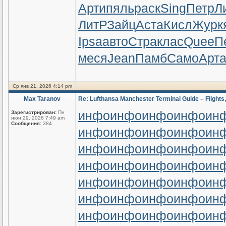
Арти
пяль
раск
Sing
Петр
Л
ЛитР
Зайц
Аста
Кисл
Журк
Ipsa
авто
Стра
клас
Quee
П
меся
Jean
Памб
Само
Арт
Ср янв 21, 2026 4:14 pm
Max Taranov
Re: Lufthansa Manchester Terminal Guide – Flights,
инфо
инфо
инфо
инфо
ин
Зарегистрирован:
Пн
июн 29, 2026 7:49 am
Сообщения:
384
инфо
инфо
инфо
инфо
ин
инфо
инфо
инфо
инфо
ин
инфо
инфо
инфо
инфо
ин
инфо
инфо
инфо
инфо
ин
инфо
инфо
инфо
инфо
ин
инфо
инфо
инфо
инфо
ин