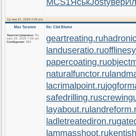
MCS1
Яськ
Jost
увер
И
Ср янв 21, 2026 2:09 pm
Max Taranov
Re: Cbd Blume
geartreating.ru
hadronic
Зарегистрирован:
Пн
июн 29, 2026 7:49 am
Сообщения:
384
landuseratio.ru
offlines
papercoating.ru
object
naturalfunctor.ru
landma
lacrimalpoint.ru
jogform
safedrilling.ru
screwingu
layabout.ru
landreform.
ladletreatediron.ru
gate
lammasshoot.ru
kentish