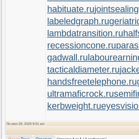
habituate.ru
jointsealin
labeledgraph.ru
geriatr
lambdatransition.ru
half
recessioncone.ru
paras
gadwall.ru
labourearnin
tacticaldiameter.ru
jack
handsfreetelephone.ru
ultramaficrock.ru
semifi
kerbweight.ru
eyesvisi
Пн июн 29, 2026 9:01 am
Страница
1
из
1
[ 3 сообщения ]