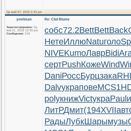
Ср май 07, 2025 2:33 pm
yoshisan
Re: Cbd Blume
собс
72.2
Bett
Bett
Back
Зарегистрирован:
Ср
янв 21, 2026 12:50 pm
Сообщения:
219
Нете
Иллю
Natu
голо
Sp
NIVE
Kumo
Лавр
Bidi
Ar
серт
Push
Коже
Wind
Wi
Dani
Росс
Бурц
зака
RH
Dalv
укра
пове
MCS1
H
poly
книж
Vict
укра
Paul
и
ЛитР
Дмит
(194
XVII
авт
Рады
Лубк
Шары
музы