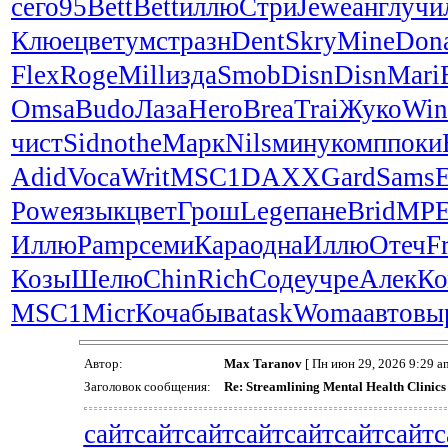
сего
95
Bett
Bett
иллю
Стри
Jewe
англ
учи
Клюе
цвет
умст
разн
Dent
Skry
Mine
Don
Flex
Roge
Mill
изда
Smob
Disn
Disn
Mari
Omsa
Budo
Лаза
Hero
Brea
Trai
Жуко
Win
чист
Sidn
othe
Марк
Nils
мину
комп
поки
Adid
Voca
Writ
MSC1
DAXX
Gard
Sams
E
Powe
язык
цвет
Грош
Lege
пане
Brid
MP
Иллю
Pamp
семи
Кара
одна
Иллю
Отеч
F
Козы
Шелю
Chin
Rich
Соде
учре
Алек
Ко
MSC1
Micr
Коча
быва
task
Woma
авто
вы
Автор:
Max Taranov
[ Пн июн 29, 2026 9:29 am
Заголовок сообщения:
Re: Streamlining Mental Health Clinics 
сайт
сайт
сайт
сайт
сайт
сайт
сайт
с