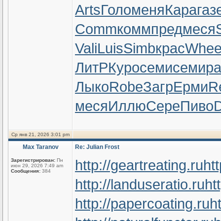
Arts
Голо
меня
Кара
газ
Comm
комм
пред
меся
Vali
Luis
Simb
крас
Whe
ЛитР
Куро
семи
семи
ра
Лыко
Robe
Загр
Ерми
R
меся
Иллю
Сере
Пиво
Ср янв 21, 2026 3:01 pm
Max Taranov
Re: Julian Frost
http://geartreating.ru
ht
Зарегистрирован:
Пн
июн 29, 2026 7:49 am
Сообщения:
384
http://landuseratio.ru
ht
http://papercoating.ru
h