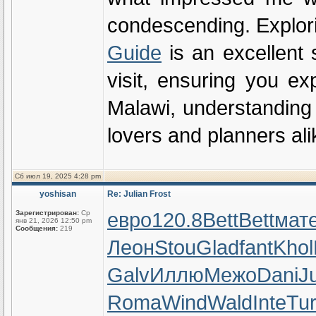
condescending. Explori
Guide
is an excellent s
visit, ensuring you e
Malawi, understanding
lovers and planners ali
Сб июл 19, 2025 4:28 pm
yoshisan
Re: Julian Frost
евро
120.8
Bett
Bett
мат
Зарегистрирован:
Ср
янв 21, 2026 12:50 pm
Сообщения:
219
Леон
Stou
Glad
fant
Khol
Galv
Иллю
Межо
Dani
Ju
Roma
Wind
Wald
Inte
Tu