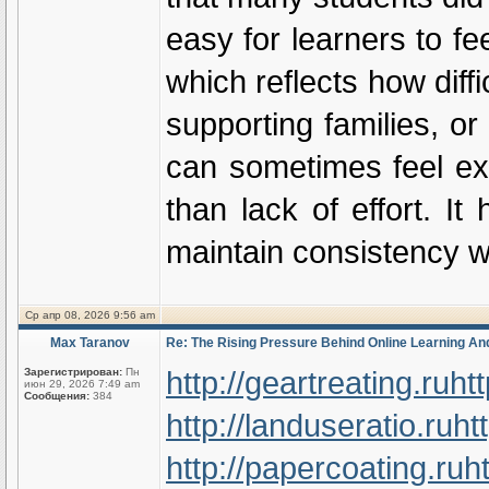
easy for learners to fe
which reflects how diff
supporting families, or
can sometimes feel exh
than lack of effort. I
maintain consistency wi
Ср апр 08, 2026 9:56 am
Max Taranov
Re: The Rising Pressure Behind Online Learning A
http://geartreating.ru
ht
Зарегистрирован:
Пн
июн 29, 2026 7:49 am
Сообщения:
384
http://landuseratio.ru
ht
http://papercoating.ru
h