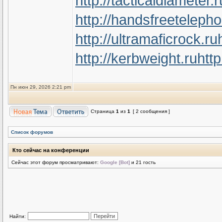
http://tacticaldiameter.r
http://handsfreeteleph
http://ultramaficrock.ru
http://kerbweight.ru
htt
Пн июн 29, 2026 2:21 pm
Страница
1
из
1
[ 2 сообщения ]
Список форумов
Кто сейчас на конференции
Сейчас этот форум просматривают:
Google [Bot]
и 21 гость
Найти: