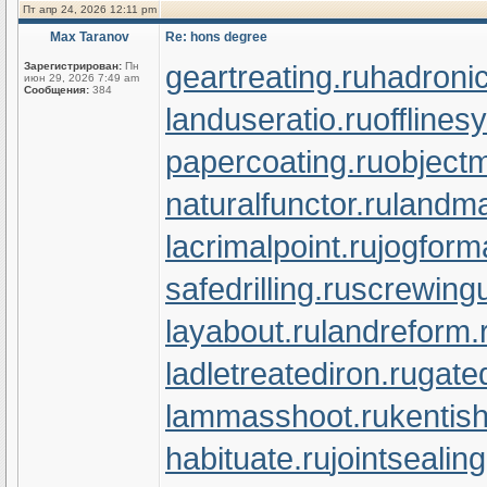
Пт апр 24, 2026 12:11 pm
Max Taranov
Re: hons degree
geartreating.ru
hadronic
Зарегистрирован:
Пн
июн 29, 2026 7:49 am
Сообщения:
384
landuseratio.ru
offlines
papercoating.ru
object
naturalfunctor.ru
landma
lacrimalpoint.ru
jogform
safedrilling.ru
screwingu
layabout.ru
landreform.
ladletreatediron.ru
gate
lammasshoot.ru
kentish
habituate.ru
jointsealin