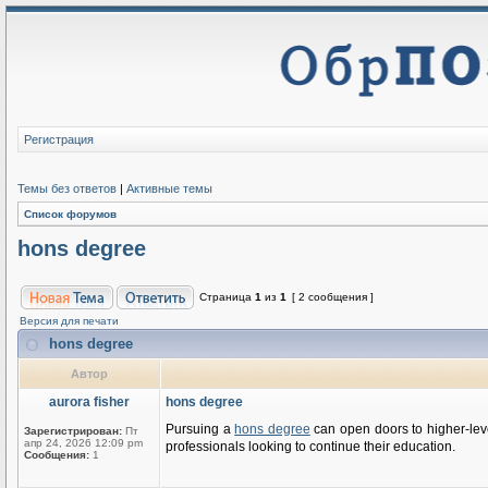
Регистрация
Темы без ответов
|
Активные темы
Список форумов
hons degree
Страница
1
из
1
[ 2 сообщения ]
Версия для печати
hons degree
Автор
aurora fisher
hons degree
Pursuing a
hons degree
can open doors to higher-leve
Зарегистрирован:
Пт
апр 24, 2026 12:09 pm
professionals looking to continue their education.
Сообщения:
1