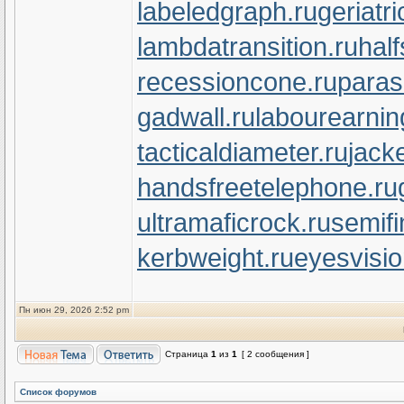
labeledgraph.ru
geriatr
lambdatransition.ru
half
recessioncone.ru
paras
gadwall.ru
labourearnin
tacticaldiameter.ru
jack
handsfreetelephone.ru
ultramaficrock.ru
semifi
kerbweight.ru
eyesvisi
Пн июн 29, 2026 2:52 pm
Страница
1
из
1
[ 2 сообщения ]
Список форумов