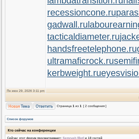
lambdatransition.ru
half
recessioncone.ru
paras
gadwall.ru
labourearnin
tacticaldiameter.ru
jack
handsfreetelephone.ru
ultramaficrock.ru
semifi
kerbweight.ru
eyesvisi
Пн июн 29, 2026 3:11 pm
Страница
1
из
1
[ 2 сообщения ]
Список форумов
Кто сейчас на конференции
Сейчас этот форум просматривают:
Semrush [Bot]
и 18 гостей