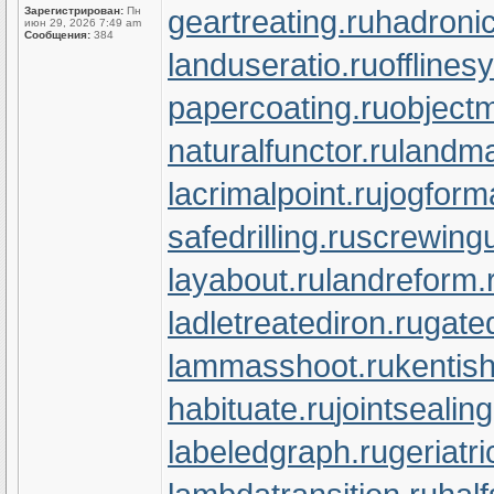
geartreating.ru
hadronic
Зарегистрирован:
Пн
июн 29, 2026 7:49 am
Сообщения:
384
landuseratio.ru
offlines
papercoating.ru
object
naturalfunctor.ru
landma
lacrimalpoint.ru
jogform
safedrilling.ru
screwingu
layabout.ru
landreform.
ladletreatediron.ru
gate
lammasshoot.ru
kentish
habituate.ru
jointsealin
labeledgraph.ru
geriatr