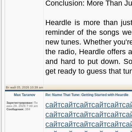
Conclusion: More Than J
Heardle is more than just
reminder of the songs we
new tunes. Whether you're 
the radio, Heardle offers a
and hard to put down. So
get ready to guess that tu
Вт май 05, 2026 10:39 am
Max Taranov
Re: Name That Tune: Getting Started with Heardle
сайт
сайт
сайт
сайт
сайт
са
Зарегистрирован:
Пн
июн 29, 2026 7:49 am
Сообщения:
384
сайт
сайт
сайт
сайт
сайт
са
сайт
сайт
сайт
сайт
сайт
са