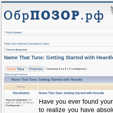
Регистрация
Темы без ответов
|
Активные темы
Список форумов
Name That Tune: Getting Started with Heardl
Страница
1
из
1
[ 2 сообщения ]
Версия для печати
Name That Tune: Getting Started with Heardle
Автор
AlicaHutton
Name That Tune: Getting Started with Heardle
Have you ever found yours
Зарегистрирован:
Вт
май 05, 2026 10:38 am
Сообщения:
1
to realize you have absolu